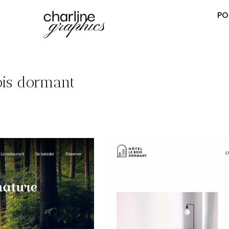
PO
ois dormant