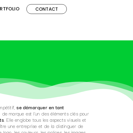
RTFOLIO
CONTACT
pétitif,
se démarquer en tant
té de marque est l’un des éléments clés pour
ts
. Elle englobe tous les aspects visuels et
tre une entreprise et de la distinguer de
 logo, les couleurs, les polices, les images,