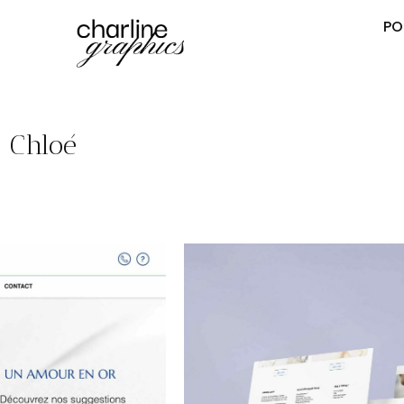
PO
r Chloé