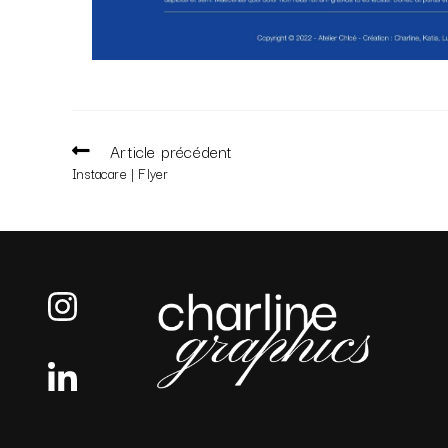
Article précédent
Instacare | Flyer